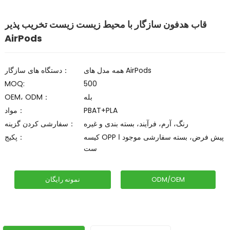
قاب هدفون سازگار با محیط زیست زیست تخریب پذیر
AirPods
همه مدل های AirPods
دستگاه های سازگار：
MOQ:
500
بله
OEM، ODM：
PBAT+PLA
مواد：
رنگ، آرم، فرآیند، بسته بندی و غیره
سفارشی کردن گزینه：
کیسه OPP پیش فرض، بسته سفارشی موجود ا
پکیج：
ست
ODM/OEM
نمونه رایگان