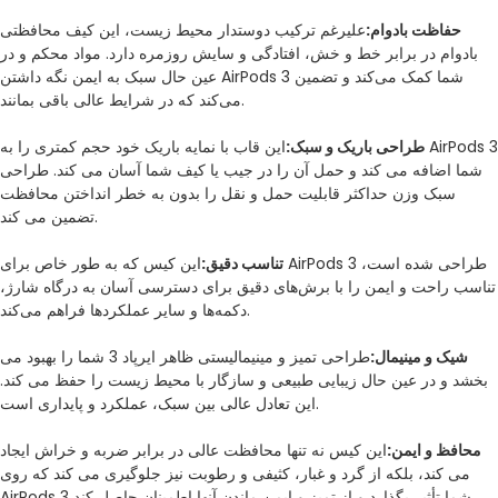
حفاظت بادوام:
علیرغم ترکیب دوستدار محیط زیست، این کیف محافظتی
بادوام در برابر خط و خش، افتادگی و سایش روزمره دارد. مواد محکم و در
عین حال سبک به ایمن نگه داشتن AirPods 3 شما کمک می‌کند و تضمین
می‌کند که در شرایط عالی باقی بمانند.
طراحی باریک و سبک:
این قاب با نمایه باریک خود حجم کمتری را به AirPods 3
شما اضافه می کند و حمل آن را در جیب یا کیف شما آسان می کند. طراحی
سبک وزن حداکثر قابلیت حمل و نقل را بدون به خطر انداختن محافظت
تضمین می کند.
تناسب دقیق:
این کیس که به طور خاص برای AirPods 3 طراحی شده است،
تناسب راحت و ایمن را با برش‌های دقیق برای دسترسی آسان به درگاه شارژ،
دکمه‌ها و سایر عملکردها فراهم می‌کند.
شیک و مینیمال:
طراحی تمیز و مینیمالیستی ظاهر ایرپاد 3 شما را بهبود می
بخشد و در عین حال زیبایی طبیعی و سازگار با محیط زیست را حفظ می کند.
این تعادل عالی بین سبک، عملکرد و پایداری است.
محافظ و ایمن:
این کیس نه تنها محافظت عالی در برابر ضربه و خراش ایجاد
می کند، بلکه از گرد و غبار، کثیفی و رطوبت نیز جلوگیری می کند که روی
AirPods 3 شما تأثیر بگذارد و از تمیز و ایمن ماندن آنها اطمینان حاصل کند.