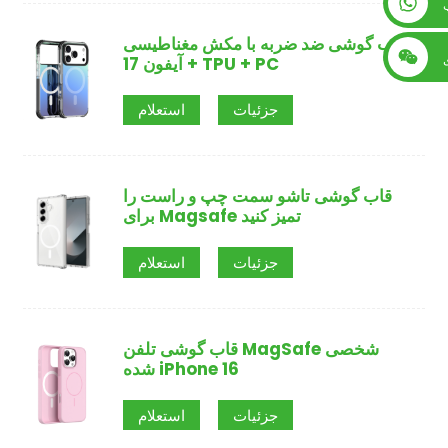
+86 13560759744
قاب گوشی ضد ضربه با مکش مغناطیسی
آیفون 17 + TPU + PC
جزئیات
استعلام
قاب گوشی تاشو سمت چپ و راست را
برای Magsafe تمیز کنید
جزئیات
استعلام
قاب گوشی تلفن MagSafe شخصی
شده iPhone 16
جزئیات
استعلام