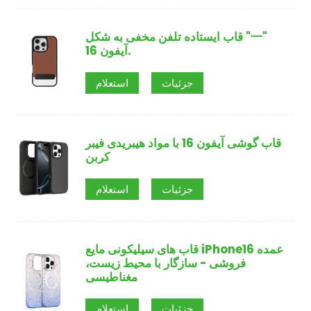
قاب ایستاده تلفن مخفی به شکل "一"
آیفون 16.
جزئیات
استعلام
قاب گوشی آیفون 16 با مواد هیبریدی فیبر
کربن
جزئیات
استعلام
قاب های سیلیکونی مایع iPhone16 عمده
فروشی - سازگار با محیط زیست،
مغناطیسی
جزئیات
استعلام