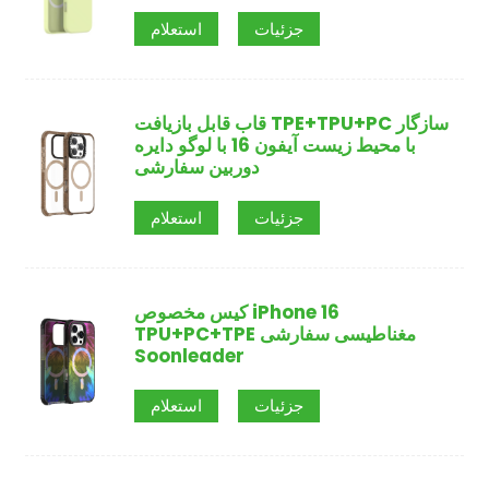
جزئیات
استعلام
قاب قابل بازیافت TPE+TPU+PC سازگار
با محیط زیست آیفون 16 با لوگو دایره
دوربین سفارشی
جزئیات
استعلام
کیس مخصوص iPhone 16
TPU+PC+TPE مغناطیسی سفارشی
Soonleader
جزئیات
استعلام