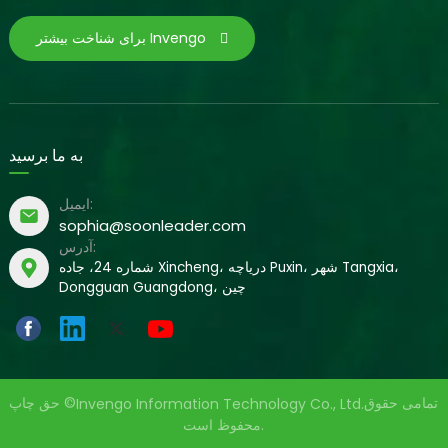
برای شناخت بیشتر Invengo
به ما برسید
ایمیل:
sophia@soonleader.com
آدرس:
شماره 24، جاده Xincheng، دریاچه Puxin، شهر Tangxia،
Dongguan Guangdong، چین
تمامی حقوق
حق چاپ ©
Invengo Information Technology Co., Ltd.
محفوظ است.