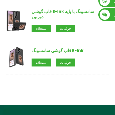
+86 13560759744
قاب گوشی E-Ink سامسونگ با پایه
دوربین
جزئیات
استعلام
قاب گوشی سامسونگ E-Ink
جزئیات
استعلام