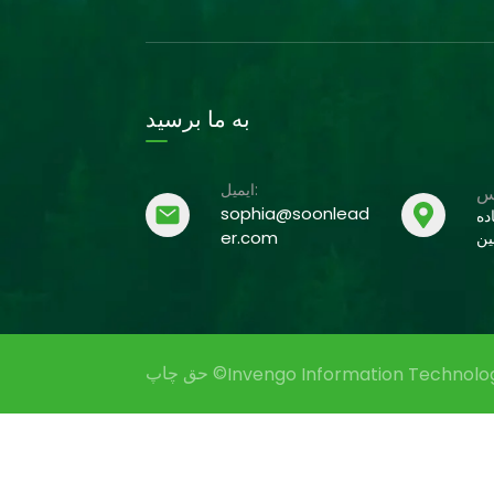
به ما برسید
ایمیل:
sophia@soonlead
شهر Tangxia، Dongguan Guangdong،
er.com
ن
حق چاپ ©
Invengo Information Technology