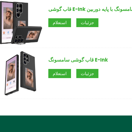
 گوشی E-Ink سامسونگ با پایه دوربین
جزئیات
استعلام
قاب گوشی سامسونگ E-Ink
جزئیات
استعلام