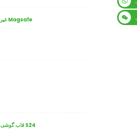
+86 13560759744
قاب گوشی تاشو شفاف PC+TPU غیر زرد با Magsafe
قاب گوشی بسیار نازک و شفاف ضد ضربه سامسونگ S24