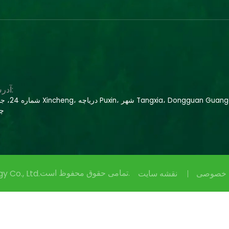
آدرس:
شماره 24، جاده Xincheng، دریاچه Puxin، 
چی
تمامی حقوق محفوظ است.
 خصوصی
نقشه سایت
 Co., Ltd.