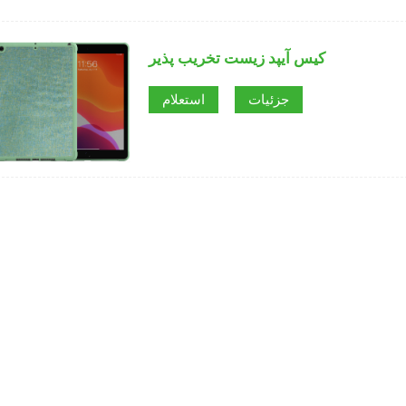
کیس آیپد زیست تخریب پذیر
جزئیات
استعلام