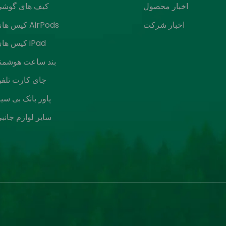
اخبار محصول
کیف های گوشی
اخبار شرکت
کیس های AirPods
کیس های iPad
بند ساعت هوشمن
جای کارت تلف
پاور بانک بی سی
سایر لوازم جانب