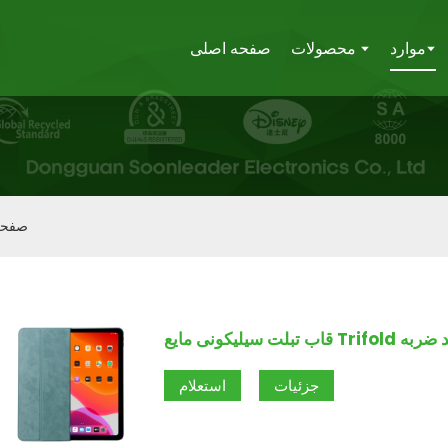
موارد
محصولات
صفحه اصلی
صفحه
یلیکونی مایع Trifold ضد ضربه
جزئیات
استعلام