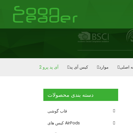
 اصلی
موارد
کیس آی پد
آی پد پرو 2
دسته بندی محصولات
قاب گوشی
کیس های AirPods