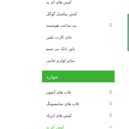
کیس های آی پد
کیس پیکسل گوگل
بند ساعت هوشمند
جای کارت تلفن
پاور بانک بی سیم
سایر لوازم جانبی
موارد
قاب های آیفون
قاب های سامسونگ
کیس های ایرپاد
کیس آی پد