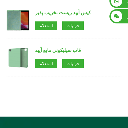
+86 13560759744
کیس آیپد زیست تخریب پذیر
جزئیات
استعلام
قاب سیلیکونی مایع آیپد
جزئیات
استعلام