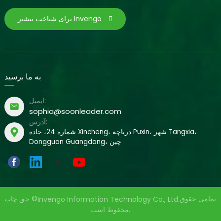
برای شناخت بیشتر Invengo
به ما برسید
ایمیل:
sophia@soonleader.com
آدرس:
شماره 24، جاده Xincheng، دریاچه Puxin، شهر Tangxia،
Dongguan Guangdong، چین
تمامی حقوق
حق چاپ ©
Invengo Information Technology Co., Ltd.
محفوظ است.