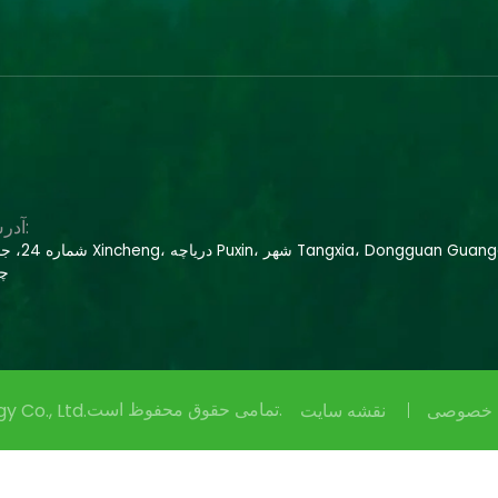
آدرس:
شماره 24، جاده Xincheng، دریاچه Puxin، 
چی
تمامی حقوق محفوظ است.
 خصوصی
نقشه سایت
 Co., Ltd.