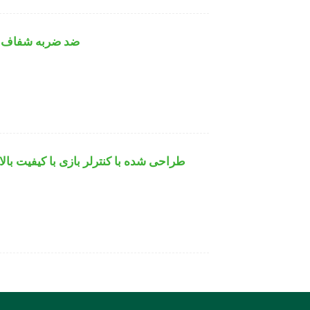
قاب محافظ AirPods Pro ضد ض