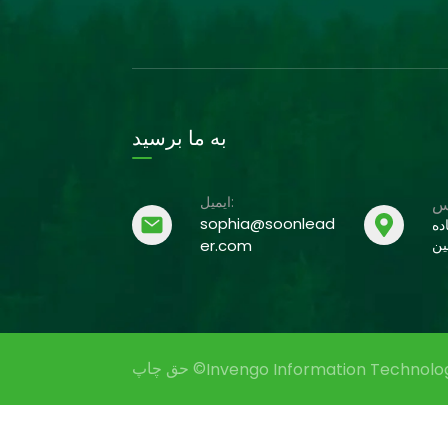
به ما برسید
ایمیل:
sophia@soonlead
شهر Tangxia، Dongguan Guangdong،
er.com
ن
حق چاپ ©
Invengo Information Technology