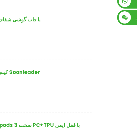
+86 13560759744
AirPods 4 با قاب گو
کیس سیلیکونی مایع لوکس سفارشی ایرپاد 3 Soonleader
کاور هدفون ضد ضربه Soonleader Airpods 3 سخت PC+TPU با قفل ایمن