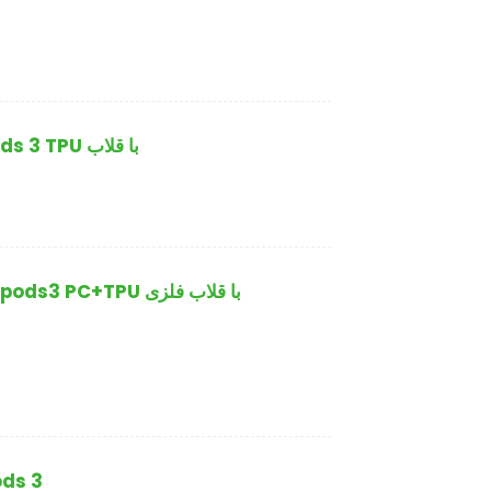
قاب گوشی شفاف Soonleader AirPods 3 TPU با قلاب
قاب گوشی Soonleader Magnet Airpods3 PC+TPU با قلاب فلزی
قاب سیلیکونی مایع 