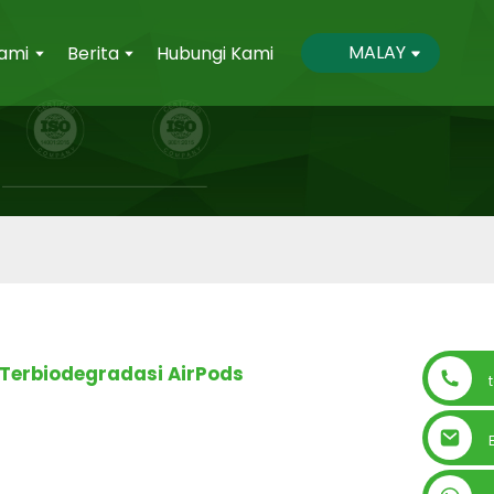
MALAY
ami
Berita
Hubungi Kami
 Terbiodegradasi AirPods