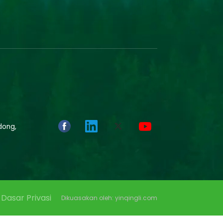
dong,
Dasar Privasi
Dikuasakan oleh: yinqingli.com