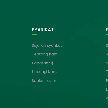
SYARIKAT
Sejarah syarikat
S
Tentang Kami
S
Paparan Sijil
s
Hubungi Kami
T
Soalan Lazim
A