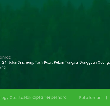
lamat:
. 24, Jalan Xincheng, Tasik Puxin, Pekan Tangxia, Dongguan Guang
ina
Hak Cipta Terpelihara.
ogy Co., Ltd.
Peta laman