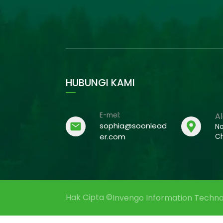
HUBUNGI KAMI
E-mel:
A
sophia@soonlead
No
er.com
Ch
Hak Cipta ©
Invengo Information Technol