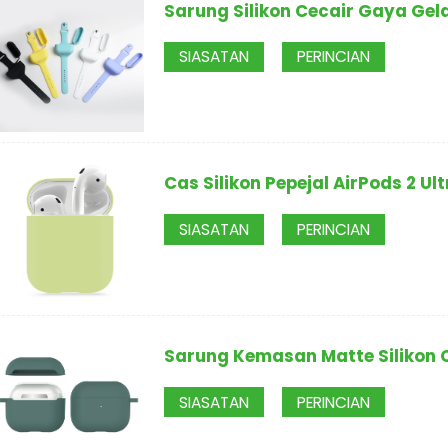
Sarung Silikon Cecair Gaya Gel
SIASATAN
PERINCIAN
Cas Silikon Pepejal AirPods 2 Ult
SIASATAN
PERINCIAN
Sarung Kemasan Matte Silikon C
SIASATAN
PERINCIAN