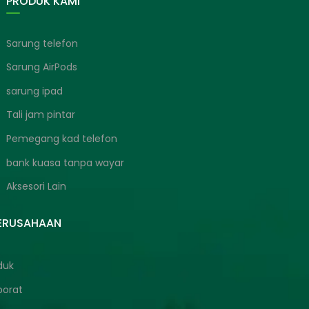
PRODUK KAMI
Sarung telefon
Sarung AirPods
sarung ipad
Tali jam pintar
Pemegang kad telefon
bank kuasa tanpa wayar
Aksesori Lain
PERUSAHAAN
duk
porat