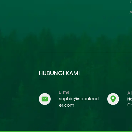
A
HUBUNGI KAMI
E-mel:
A
sophia@soonlead
No
er.com
Ch