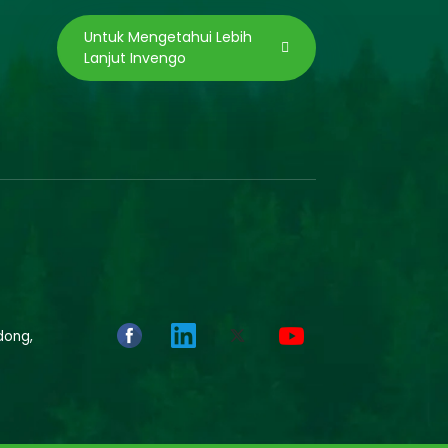
Untuk Mengetahui Lebih
Lanjut Invengo
dong,