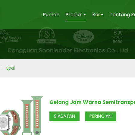
Rumah
Produk
Kes
Tentang K
Epal
Gelang Jam Warna Semitranspa
SIASATAN
PERINCIAN