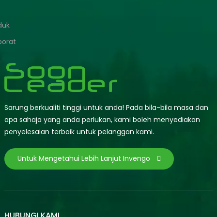
duk
porat
Sarung berkualiti tinggi untuk anda! Pada bila-bila masa dan
apa sahaja yang anda perlukan, kami boleh menyediakan
penyelesaian terbaik untuk pelanggan kami.
Untuk Mengetahui Lebih Lanjut Invengo
HUBUNGI KAMI