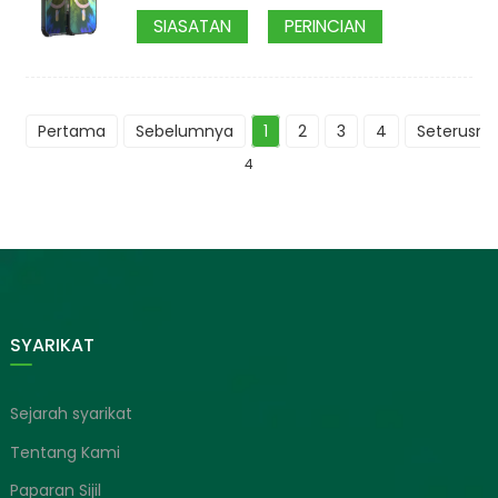
SIASATAN
PERINCIAN
Pertama
Sebelumnya
1
2
3
4
Seterusny
4
SYARIKAT
Sejarah syarikat
Tentang Kami
Paparan Sijil