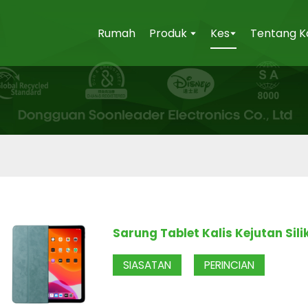
Rumah
Produk
Kes
Tentang K
Sarung Tablet Kalis Kejutan Sili
SIASATAN
PERINCIAN