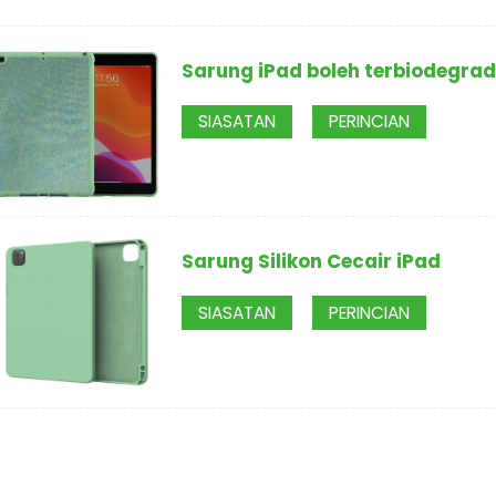
Sarung iPad boleh terbiodegrad
SIASATAN
PERINCIAN
Sarung Silikon Cecair iPad
SIASATAN
PERINCIAN