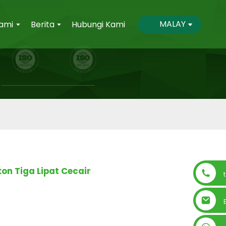
MALAY
ami
Berita
Hubungi Kami
kon Tiga Lipat Cecair