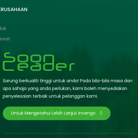
PERUSAHAAN
duk
porat
Sarung berkualiti tinggi untuk anda! Pada bila-bila masa dan
apa sahaja yang anda perlukan, kami boleh menyediakan
penyelesaian terbaik untuk pelanggan kami.
Untuk Mengetahui Lebih Lanjut Invengo