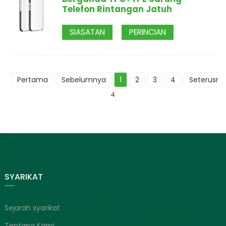
Telefon Rintangan Jatuh
SIASATAN
PERINCIAN
Pertama
Sebelumnya
1
2
3
4
Seterusny
4
SYARIKAT
Sejarah syarikat
Tentang Kami