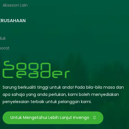
Aksesori Lain
PERUSAHAAN
duk
porat
Sarung berkualiti tinggi untuk anda! Pada bila-bila masa dan
apa sahaja yang anda perlukan, kami boleh menyediakan
penyelesaian terbaik untuk pelanggan kami.
Untuk Mengetahui Lebih Lanjut Invengo