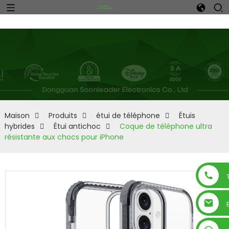
n
Maison
Produits
étui de téléphone
Étuis
hybrides
Étui antichoc
Coque de téléphone ultra
résistante aux chocs pour iPhone