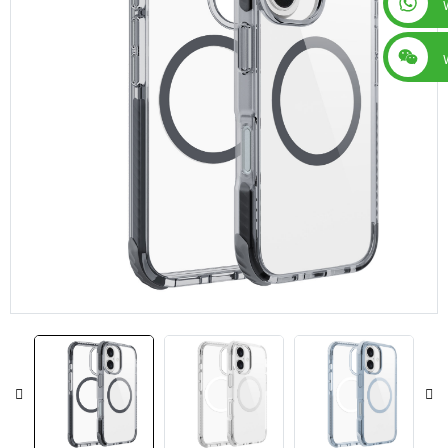
+86 13560759744