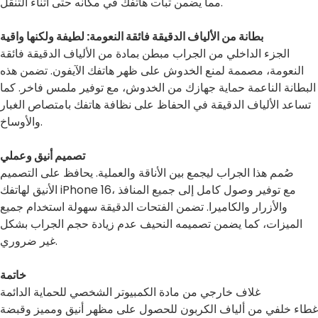
مما يضمن ثبات هاتفك في مكانه حتى أثناء التنقل.
بطانة من الألياف الدقيقة فائقة النعومة: لطيفة ولكنها واقية
الجزء الداخلي من الجراب مبطن بمادة من الألياف الدقيقة فائقة
النعومة، مصممة لمنع الخدوش على ظهر هاتفك الآيفون. تضمن هذه
البطانة الناعمة حماية جهازك من الخدوش، مع توفير ملمس فاخر. كما
تساعد الألياف الدقيقة في الحفاظ على نظافة هاتفك بامتصاص الغبار
والأوساخ.
تصميم أنيق وعملي
صُمم هذا الجراب ليجمع بين الأناقة والعملية. يحافظ على التصميم
الأنيق لهاتفك iPhone 16، مع توفير وصول كامل إلى جميع المنافذ
والأزرار والكاميرا. تضمن الفتحات الدقيقة سهولة استخدام جميع
الميزات، كما يضمن تصميمه النحيف عدم زيادة حجم الجراب بشكل
غير ضروري.
خاتمة
غلاف خارجي من مادة الكمبيوتر الشخصي للحماية الدائمة
غطاء خلفي من ألياف الكربون للحصول على مظهر أنيق ومميز وقبضة