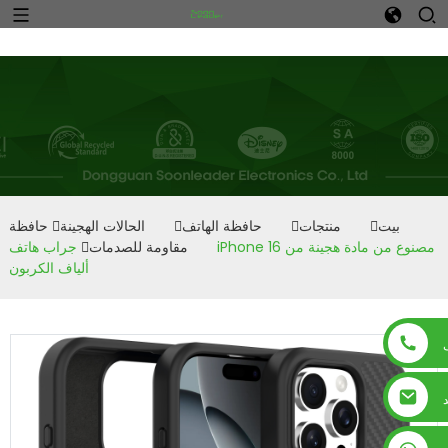
n
بيت
منتجات
حافظة الهاتف
الحالات الهجينة
حافظة
مقاومة للصدمات
جراب هاتف iPhone 16 مصنوع من مادة هجينة من
ألياف الكربون
د