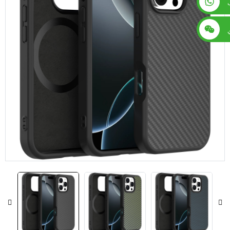
+86 13560759744