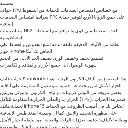
محسنة
حواف TPU مع خصائص امتصاص الصدمات للحماية من السقوط
شرائط امتصاص الصدمات TPE على جميع الزوايا الأربع لتوفير حماية
إضافية
مغناطيسات N52 لجذب مغناطيسي قوي والتوافق مع الملحقات
المغناطيسية
بطانة من الألياف الدقيقة فائقة الدقة لمنع الخدوش والحفاظ على
جهاز iPhone الخاص بك آمنًا
تصميم نحيف وخفيف الوزن يضيف الحد الأدنى من الحجم
سهولة الوصول إلى جميع الأزرار والمنافذ والكاميرات
جراب هاتف Soonleader هذا المصنوع من ألياف الكربون الهجينة هو
الخيار الأمثل لمن يبحث عن حماية متينة دون المساومة على أناقته.
بفضل مزيجه من البولي كربونات، وألياف الكربون، والبولي يوريثين
الحراري، واللدائن الحرارية المقاومة للتآكل (TPE)، صُمم هذا الجراب
لحماية هاتف iPhone 16 الخاص بك في أصعب الظروف، مع الحفاظ
على مظهره النحيف والأنيق. كما أن وظيفة المغناطيس الإضافية
وبطانة الألياف الدقيقة تعززان الراحة والعناية، مما يجعله الخيار الأمثل
لمن يبحثون عن الجمع بين الشكل والوظيفة.