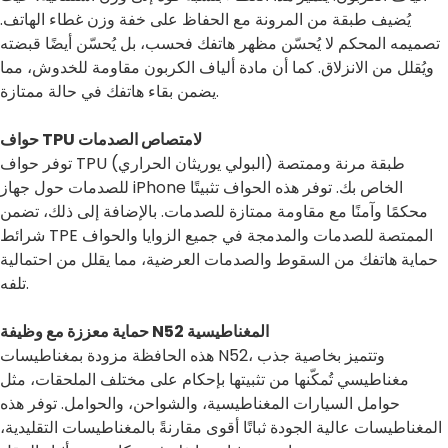
يُضيف طبقة من المرونة مع الحفاظ على خفة وزن غطاء الهاتف.
تصميمه المحكم لا يُحسّن مظهر هاتفك فحسب، بل يُحسّن أيضًا قبضته
ويُقلل من الانزلاق. كما أن مادة ألياف الكربون مقاومة للخدوش، مما
يضمن بقاء هاتفك في حالة ممتازة.
حواف TPU لامتصاص الصدمات
توفر حواف TPU (البولي يوريثان الحراري) طبقة مرنة وممتصة
للصدمات حول جهاز iPhone الخاص بك. توفر هذه الحواف تثبيتًا
محكمًا وآمنًا مع مقاومة ممتازة للصدمات. بالإضافة إلى ذلك، تضمن
شرائط TPE الممتصة للصدمات والمدمجة في جميع الزوايا والحواف
حماية هاتفك من السقوط والصدمات العرضية، مما يقلل من احتمالية
تلفه.
حماية معززة مع وظيفة N52 المغناطيسية
هذه الحافظة مزودة بمغناطيسات N52، وتتميز بخاصية جذب
مغناطيسي تُمكّنها من تثبيتها بإحكام على مختلف الملحقات، مثل
حوامل السيارات المغناطيسية، والشواحن، والحوامل. توفر هذه
المغناطيسات عالية الجودة ثباتًا أقوى مقارنةً بالمغناطيسات التقليدية،