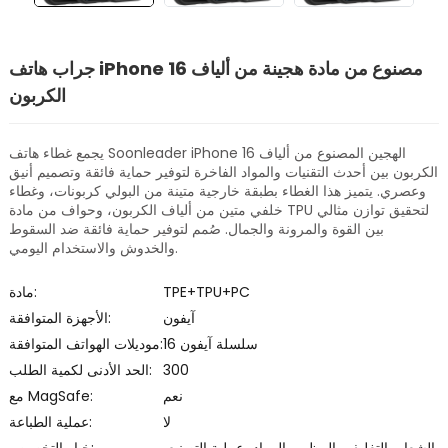
جراب هاتف iPhone 16 مصنوع من مادة هجينة من ألياف
الكربون
يجمع غطاء هاتف Soonleader iPhone 16 الهجين المصنوع من ألياف
الكربون بين أحدث التقنيات والمواد الفاخرة لتوفير حماية فائقة وتصميم أنيق
وعصري. يتميز هذا الغطاء بطبقة خارجية متينة من البولي كربونات، وغطاء
خلفي متين من ألياف الكربون، وحواف من مادة TPU لتحقيق توازن مثالي
بين القوة والمرونة والجمال. صُمم لتوفير حماية فائقة ضد السقوط
والخدوش والاستخدام اليومي.
TPE+TPU+PC
مادة:
آيفون
الأجهزة المتوافقة:
سلسلة آيفون 16
موديلات الهواتف المتوافقة:
300
الحد الأدنى لكمية الطلب:
نعم
مع MagSafe:
لا
عملية الطباعة: