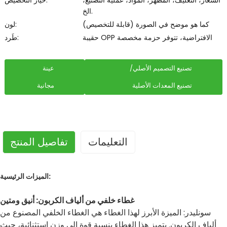
الشعار، التغليف، المظهر، المواد، عملية التصنيع،
خيار التخصيص:
الخ.
كما هو موضح في الصورة (قابلة للتخصيص)
لون:
حقيبة OPP الافتراضية، تتوفر حزمة مخصصة
طَرد:
تصنيع التصميم الأصلي/
عينة
تصنيع المعدات الأصلية
مجانية
التعليمات
تفاصيل المنتج
الميزات الرئيسية:
غطاء خلفي من ألياف الكربون: أنيق ومتين
سونليدر: الميزة الأبرز لهذا الغطاء هي الغطاء الخلفي المصنوع من
ألياف الكربون. يتميز هذا الغطاء بنسبة قوة إلى وزن استثنائية، حيث