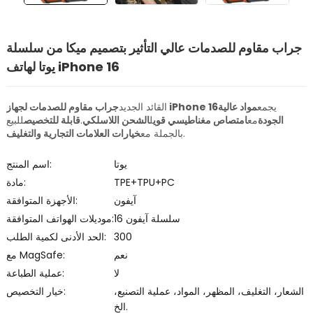
جراب مقاوم للصدمات عالي التأثير بتصميم ميكا من سلسلة
يوتا لهاتف iPhone 16
يجمع
مواد عالية
جراب مقاوم للصدمات لجهاز iPhone 16
القائد الجديد
الجودة
مع
امتصاص مغناطيسي قوي
ل
الشحن اللاسلكي
.
قابلة للتخصيص
للبيع
.
بالجملة مع
خيارات العلامات التجارية والتغليف
يوتا
اسم المنتج:
TPE+TPU+PC
مادة:
آيفون
الأجهزة المتوافقة:
سلسلة آيفون 16
موديلات الهواتف المتوافقة:
300
الحد الأدنى لكمية الطلب:
نعم
مع MagSafe:
لا
عملية الطباعة:
الشعار، التغليف، المظهر، المواد، عملية التصنيع،
خيار التخصيص:
الخ.