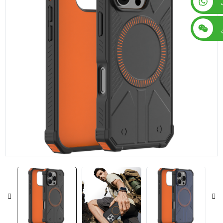
+86 13560759744