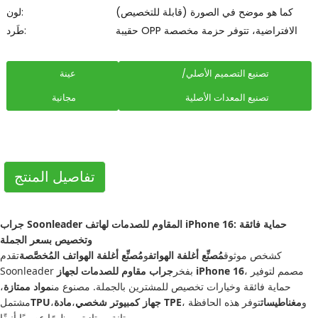
كما هو موضح في الصورة (قابلة للتخصيص)
لون:
حقيبة OPP الافتراضية، تتوفر حزمة مخصصة
طَرد:
تصنيع التصميم الأصلي/
عينة
تصنيع المعدات الأصلية
مجانية
تفاصيل المنتج
جراب Soonleader المقاوم للصدمات لهاتف iPhone 16: حماية فائقة
وتخصيص بسعر الجملة
كشخص موثوق
مُصنِّع أغلفة الهواتف
و
مُصنِّع أغلفة الهواتف المُخصَّصة
تقدم
، مصمم لتوفير
جراب مقاوم للصدمات لجهاز iPhone 16
Soonleader بفخر
حماية فائقة وخيارات تخصيص للمشترين بالجملة. مصنوع من
مواد ممتازة
،
، و
مغناطيسات
توفر هذه الحافظة
مادة TPE
جهاز كمبيوتر شخصي
،
،
TPU
مشتمل
متانة ممتازة ومظهرًا عصريًا أنيقًا.