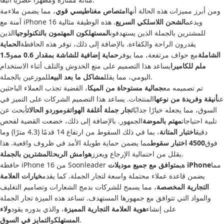
ومن أبرز مميزات هذه الحالة أنها
امتصاص مغناطيسي قوي
، مما يضمن ملاءمة
آمنة مع iPhone 16 ويدعم
الشحن اللاسلكي السريع
. هذه الوظيفة مثالية
للمشترين بالجملة الذين يستهدفون
المستهلكون المهتمون بالتكنولوجيا
الذين
يقدرون الراحة والكفاءة. بالإضافة إلى ذلك، توفر هذه الحافظة
الحماية
الشاملة
مع حواف مرتفعة، مما يوفر
حماية إضافية للشاشة بمقدار 0.6 مم
و
1.5
ملم للكاميرا
يساعد هذا التصميم على منع الخدوش والتلف أثناء الاستخدام
للموزعين بالجملة.
اليومي، مما يقلل
مشاكل ما بعد البيع
تم تصميمه مع
جمالية مستوحاة من الميكا
، القضية تجذب العملاء الباحثين
عن
أنيقة وفريدة من نوعها
المنتجات. يساعد هذا التصميم الشركات على التميز في
السوق، مما يجعله خيارًا جذابًا
تجار جملة أغلفة الهواتف
و
موردو الحالات
أبحث عن
تلبية احتياجات
مهتم بالموضة
الجمهور. بالإضافة إلى ذلك، خضعت القضية لفحص
دقيق
اختبار المتانة
، بما في ذلك السقوط من ارتفاع 14 قدمًا (4.3 مترًا) وما
فوق
4500 اختبار سقوط
مما يضمن حماية طويلة الأمد في ظروف واقعية. هذا
.
يقلل من احتمالية الإرجاع ويعزز
هوامش الربح
ل
المشترين بالجملة
مما
متوافق مع جميع موديلات iPhone
حافظة iPhone 16 من Soonleader هي
يضمن قاعدة عملاء محتملة واسعة لتجار الجملة. كما يقدم
خيارات العلامة
التجارية المخصصة
، مما يسمح للشركات بدمج الشعارات وتصاميم التغليف
والمواد التي تتوافق مع جمهورها المستهدف. تساعد هذه الميزة تجار الجملة
على إنشاء
هوية العلامة التجارية المميزة
، والذي بدوره يقود
ولاء
.
المستهلك
و
التمايز في السوق