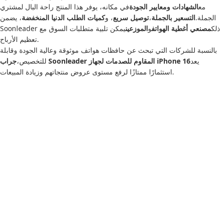
مع
الشهادات ومعايير الجودة
في مكانه، يوفر هذا المنتج راحة البال لمشتري
الجملة.
التسعير بالجملة
،
توصيل سريع
، و
كميات الطلب الدنيا المنخفضة
، يضمن
Soonleader ذلك
مصنعي أغطية الهواتف
و
الموزعين
يمكن تلبية متطلبات السوق مع
تعظيم الأرباح.
بالنسبة للشركات التي تبحث عن حافظات هواتف موثوقة وعالية الجودة وقابلة
يعد
جراب Soonleader المقاوم للصدمات لجهاز iPhone 16
للتخصيص،
استثمارًا ممتازًا لرفع مستوى عروض منتجاتهم وزيادة المبيعات.