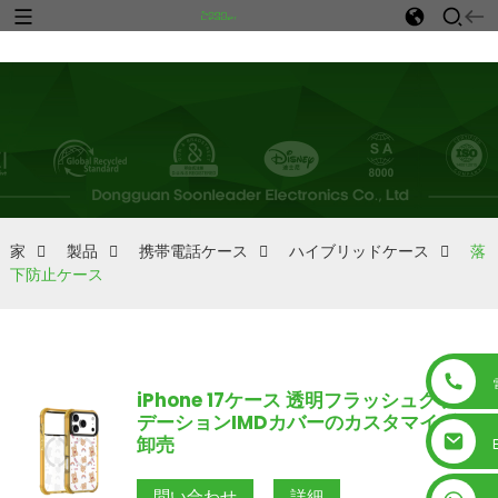
n
家
製品
携帯電話ケース
ハイブリッドケース
落
下防止ケース
iPhone 17ケース 透明フラッシュグラ
デーションIMDカバーのカスタマイズ
卸売
問い合わせ
詳細