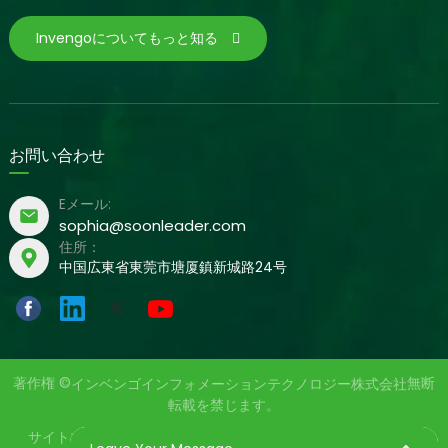
Invengoについてもっと知る
お問い合わせ
Eメール:
sophia@soonleader.com
住所：
中国広東省東莞市塘厦鎮新城路24号
著作権 ©
無断
インベンゴインフォメーションテクノロジー株式会社
転載を禁じます。
サイトマップ
プライバシーポリシー
提供元: yinqingli.com