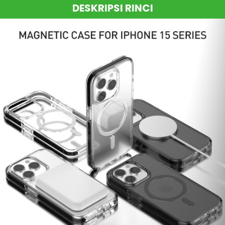
DESKRIPSI RINCI