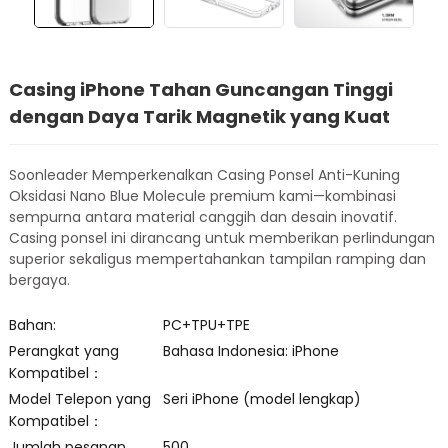
Casing iPhone Tahan Guncangan Tinggi
dengan Daya Tarik Magnetik yang Kuat
Soonleader Memperkenalkan Casing Ponsel Anti-Kuning
Oksidasi Nano Blue Molecule premium kami—kombinasi
sempurna antara material canggih dan desain inovatif.
Casing ponsel ini dirancang untuk memberikan perlindungan
superior sekaligus mempertahankan tampilan ramping dan
bergaya.
Bahan:
PC+TPU+TPE
Perangkat yang
Bahasa Indonesia: iPhone
Kompatibel：
Model Telepon yang
Seri iPhone (model lengkap)
Kompatibel：
Jumlah pesanan
500