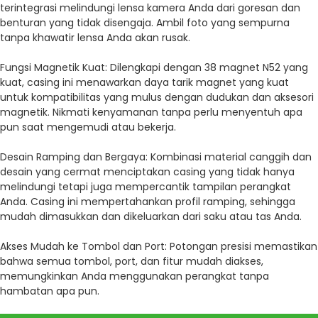
terintegrasi melindungi lensa kamera Anda dari goresan dan
benturan yang tidak disengaja. Ambil foto yang sempurna
tanpa khawatir lensa Anda akan rusak.
Fungsi Magnetik Kuat: Dilengkapi dengan 38 magnet N52 yang
kuat, casing ini menawarkan daya tarik magnet yang kuat
untuk kompatibilitas yang mulus dengan dudukan dan aksesori
magnetik. Nikmati kenyamanan tanpa perlu menyentuh apa
pun saat mengemudi atau bekerja.
Desain Ramping dan Bergaya: Kombinasi material canggih dan
desain yang cermat menciptakan casing yang tidak hanya
melindungi tetapi juga mempercantik tampilan perangkat
Anda. Casing ini mempertahankan profil ramping, sehingga
mudah dimasukkan dan dikeluarkan dari saku atau tas Anda.
Akses Mudah ke Tombol dan Port: Potongan presisi memastikan
bahwa semua tombol, port, dan fitur mudah diakses,
memungkinkan Anda menggunakan perangkat tanpa
hambatan apa pun.