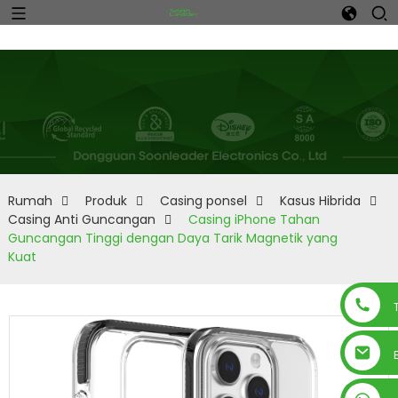
n
Rumah
Produk
Casing ponsel
Kasus Hibrida
Casing Anti Guncangan
Casing iPhone Tahan
Guncangan Tinggi dengan Daya Tarik Magnetik yang
Kuat