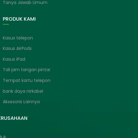
Tanya Jawab Umum
PRODUK KAMI
Kasus telepon
Kasus AirPods
Kasus iPad
Tali jam tangan pintar
Tempat kartu telepon
bank daya nirkabel
Aksesoris Lainnya
PERUSAHAAN
duk