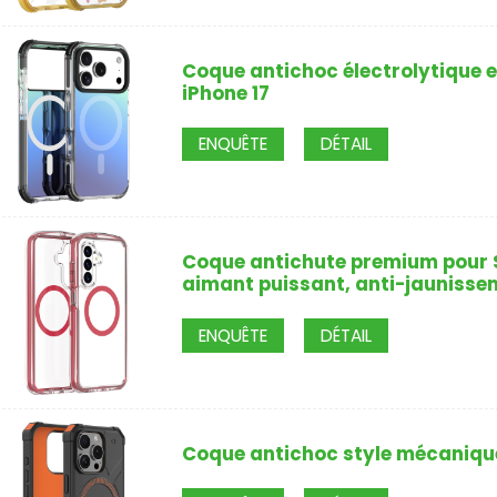
Coque antichoc électrolytique 
iPhone 17
ENQUÊTE
DÉTAIL
Coque antichute premium pour S
aimant puissant, anti-jaunisse
ENQUÊTE
DÉTAIL
Coque antichoc style mécanique