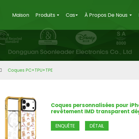
Maison
Produits
Cas
À Propos De Nous
Coques PC+TPU+TPE
Coques personnalisées pour iPho
revêtement IMD transparent d
ENQUÊTE
DÉTAIL