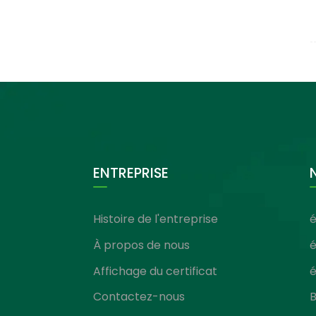
ENTREPRISE
Histoire de l'entreprise
é
À propos de nous
é
Affichage du certificat
é
Contactez-nous
B