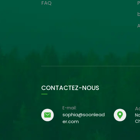
FAQ
P
b
A
CONTACTEZ-NOUS
E-mail:
A
sophia@soonlead
No
er.com
Ch