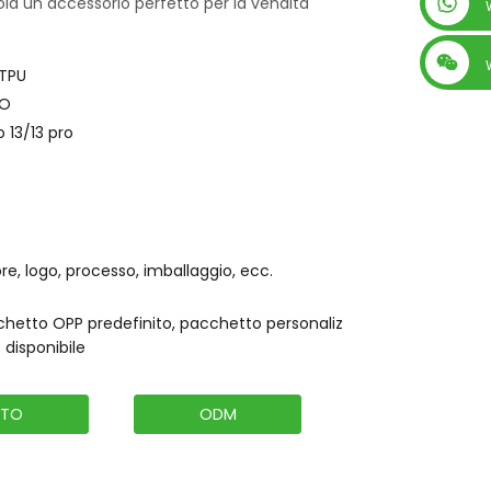
ola un accessorio perfetto per la vendita
+86 13560759744
TPU
O
 13/13 pro
re, logo, processo, imballaggio, ecc.
hetto OPP predefinito, pacchetto personaliz
 disponibile
ITO
ODM