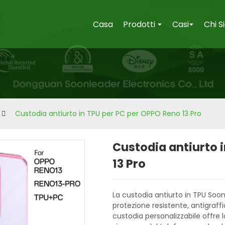
Casa
Prodotti
Casi
Chi 
Custodia antiurto in TPU per PC per OPPO Reno 13 Pro
Custodia antiurto 
13 Pro
La custodia antiurto in TPU Soo
protezione resistente, antigraffi
custodia personalizzabile offre la