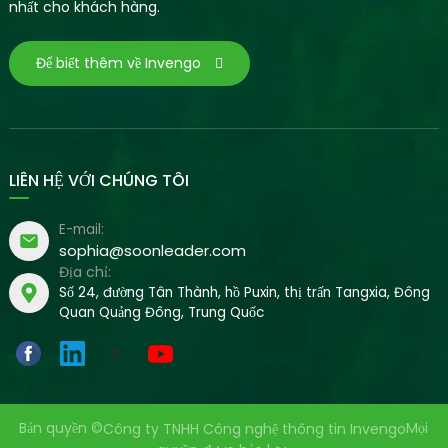
nhất cho khách hàng.
Để biết thêm về Invengo
LIÊN HỆ VỚI CHÚNG TÔI
E-mail:
sophia@soonleader.com
Địa chỉ:
Số 24, đường Tân Thành, hồ Puxin, thị trấn Tangxia, Đông
Quan Quảng Đông, Trung Quốc
Bản quyền ©
Mọi
Công ty TNHH Công nghệ thông tin Invengo