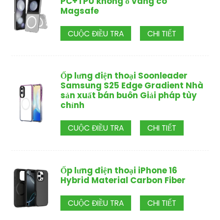
PC+TPU không ố vàng có
Magsafe
CUỘC ĐIỀU TRA
CHI TIẾT
Ốp lưng điện thoại Soonleader
Samsung S25 Edge Gradient Nhà
sản xuất bán buôn Giải pháp tùy
chỉnh
CUỘC ĐIỀU TRA
CHI TIẾT
Ốp lưng điện thoại iPhone 16
Hybrid Material Carbon Fiber
CUỘC ĐIỀU TRA
CHI TIẾT