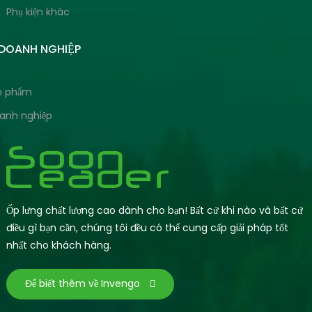
Phụ kiện khác
 DOANH NGHIỆP
ản phẩm
oanh nghiệp
Ốp lưng chất lượng cao dành cho bạn! Bất cứ khi nào và bất cứ
điều gì bạn cần, chúng tôi đều có thể cung cấp giải pháp tốt
nhất cho khách hàng.
Để biết thêm về Invengo