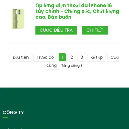
Ốp lưng điện thoại da iPhone 16
tùy chỉnh - Chống sốc, Chất lượng
cao, Bán buôn
CUỘC ĐIỀU TRA
CHI TIẾT
Đầu tiên
Trước đó
1
2
3
Kế tiếp
Cuối
cùng
Tổng cộng 3
CÔNG TY