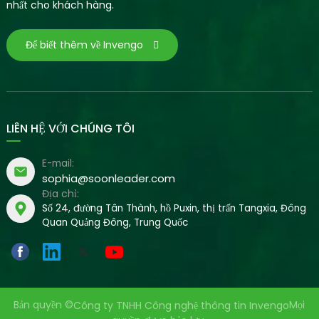
nhất cho khách hàng.
Để biết thêm về Invengo
LIÊN HỆ VỚI CHÚNG TÔI
E-mail:
sophia@soonleader.com
Địa chỉ:
Số 24, đường Tân Thành, hồ Puxin, thị trấn Tangxia, Đông
Quan Quảng Đông, Trung Quốc
Bản quyền ©
Mọi
Công ty TNHH Công nghệ thông tin Invengo