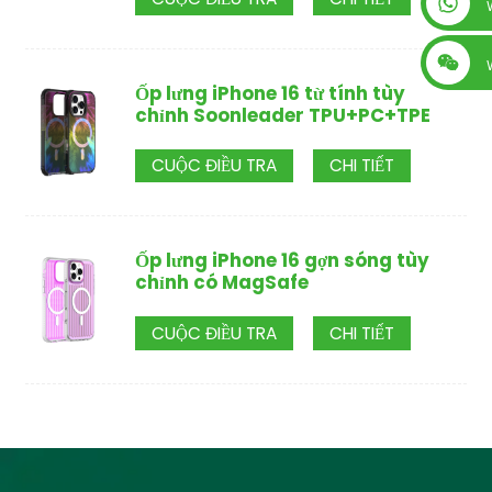
+86 13560759744
Ốp lưng iPhone 16 từ tính tùy
chỉnh Soonleader TPU+PC+TPE
CUỘC ĐIỀU TRA
CHI TIẾT
Ốp lưng iPhone 16 gợn sóng tùy
chỉnh có MagSafe
CUỘC ĐIỀU TRA
CHI TIẾT