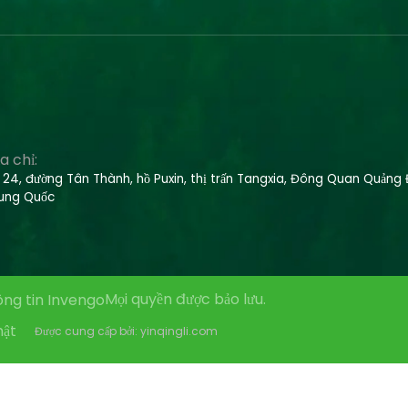
a chỉ:
 24, đường Tân Thành, hồ Puxin, thị trấn Tangxia, Đông Quan Quảng
ung Quốc
Mọi quyền được bảo lưu.
ng tin Invengo
mật
Được cung cấp bởi: yinqingli.com