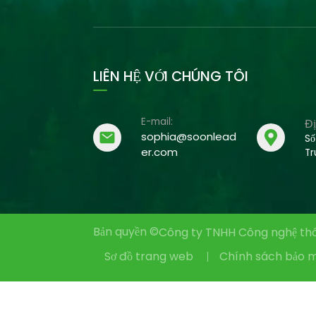
LIÊN HỆ VỚI CHÚNG TÔI
E-mail:
Đị
sophia@soonlead
Số
er.com
Tr
Bản quyền ©
Công ty TNHH Công nghệ thô
Sơ đồ trang web
Chính sách bảo 