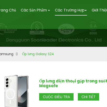
rang Chủ
Các Sản Phẩm
Các Trường Hợp
Giới Thi
Samsung
Ốp lưng Galaxy S24
Ốp lưng điện thoại gập trong suố
Magsafe
CUỘC ĐIỀU TRA
CHI TIẾT