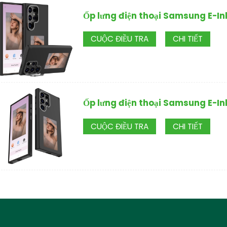
Ốp lưng điện thoại Samsung E-I
CUỘC ĐIỀU TRA
CHI TIẾT
Ốp lưng điện thoại Samsung E-In
CUỘC ĐIỀU TRA
CHI TIẾT