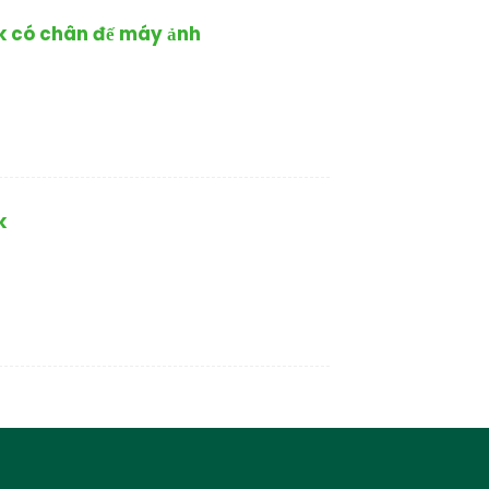
nk có chân đế máy ảnh
k