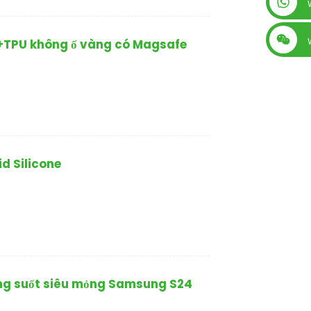
+86 13560759744
PC+TPU không ố vàng có Magsafe
d Silicone
rong suốt siêu mỏng Samsung S24