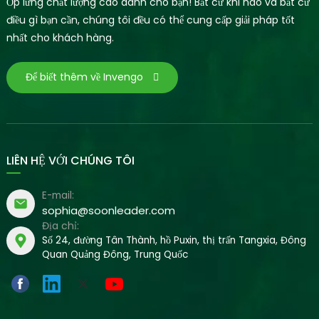
Ốp lưng chất lượng cao dành cho bạn! Bất cứ khi nào và bất cứ
điều gì bạn cần, chúng tôi đều có thể cung cấp giải pháp tốt
nhất cho khách hàng.
Để biết thêm về Invengo
LIÊN HỆ VỚI CHÚNG TÔI
E-mail:
sophia@soonleader.com
Địa chỉ:
Số 24, đường Tân Thành, hồ Puxin, thị trấn Tangxia, Đông
Quan Quảng Đông, Trung Quốc