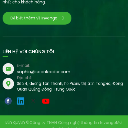
nhất cho khách hàng.
Để biết thêm về Invengo
LIÊN HỆ VỚI CHÚNG TÔI
E-mail:
sophia@soonleader.com
Địa chỉ:
Số 24, đường Tân Thành, hồ Puxin, thị trấn Tangxia, Đông
Quan Quảng Đông, Trung Quốc
Bản quyền ©
Mọi
Công ty TNHH Công nghệ thông tin Invengo