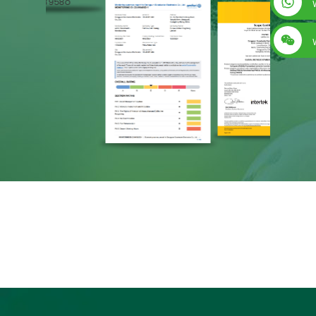
+86 13560759744