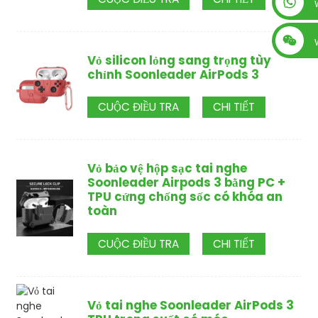
+86 13560759744
Vỏ silicon lỏng sang trọng tùy
chỉnh Soonleader AirPods 3
CUỘC ĐIỀU TRA
CHI TIẾT
Vỏ bảo vệ hộp sạc tai nghe
Soonleader Airpods 3 bằng PC +
TPU cứng chống sốc có khóa an
toàn
CUỘC ĐIỀU TRA
CHI TIẾT
Vỏ tai nghe Soonleader AirPods 3