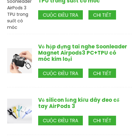
TPU trong suốt có móc
CUỘC ĐIỀU TRA
CHI TIẾT
Vỏ hộp đựng tai nghe Soonleader
Magnet Airpods3 PC+TPU có
móc kim loại
CUỘC ĐIỀU TRA
CHI TIẾT
Vỏ silicon lỏng kiểu dây đeo cổ
tay AirPods 3
CUỘC ĐIỀU TRA
CHI TIẾT