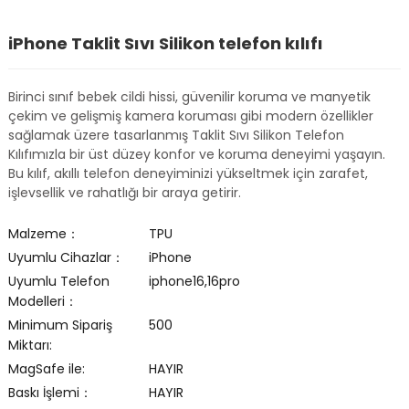
iPhone Taklit Sıvı Silikon telefon kılıfı
Birinci sınıf bebek cildi hissi, güvenilir koruma ve manyetik
çekim ve gelişmiş kamera koruması gibi modern özellikler
sağlamak üzere tasarlanmış Taklit Sıvı Silikon Telefon
Kılıfımızla bir üst düzey konfor ve koruma deneyimi yaşayın.
Bu kılıf, akıllı telefon deneyiminizi yükseltmek için zarafet,
işlevsellik ve rahatlığı bir araya getirir.
Malzeme：
TPU
Uyumlu Cihazlar：
iPhone
Uyumlu Telefon
iphone16,16pro
Modelleri：
Minimum Sipariş
500
Miktarı:
MagSafe ile:
HAYIR
Baskı İşlemi：
HAYIR