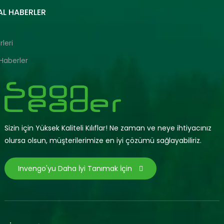
L HABERLER
leri
Haberler
Sizin için Yüksek Kaliteli Kılıflar! Ne zaman ve neye ihtiyacınız
olursa olsun, müşterilerimize en iyi çözümü sağlayabiliriz.
Invengo'yu Daha İyi Tanımak İçin