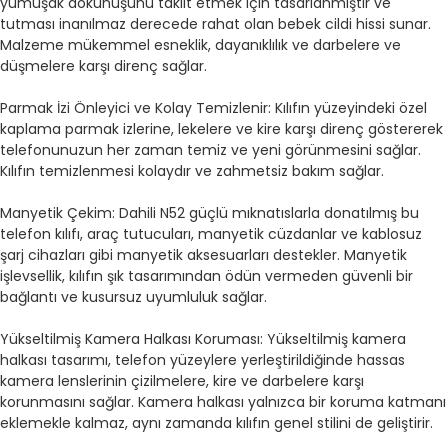
yumuşak dokunuşunu taklit etmek için tasarlanmıştır ve
tutması inanılmaz derecede rahat olan bebek cildi hissi sunar.
Malzeme mükemmel esneklik, dayanıklılık ve darbelere ve
düşmelere karşı direnç sağlar.
Parmak İzi Önleyici ve Kolay Temizlenir: Kılıfın yüzeyindeki özel
kaplama parmak izlerine, lekelere ve kire karşı direnç göstererek
telefonunuzun her zaman temiz ve yeni görünmesini sağlar.
Kılıfın temizlenmesi kolaydır ve zahmetsiz bakım sağlar.
Manyetik Çekim: Dahili N52 güçlü mıknatıslarla donatılmış bu
telefon kılıfı, araç tutucuları, manyetik cüzdanlar ve kablosuz
şarj cihazları gibi manyetik aksesuarları destekler. Manyetik
işlevsellik, kılıfın şık tasarımından ödün vermeden güvenli bir
bağlantı ve kusursuz uyumluluk sağlar.
Yükseltilmiş Kamera Halkası Koruması: Yükseltilmiş kamera
halkası tasarımı, telefon yüzeylere yerleştirildiğinde hassas
kamera lenslerinin çizilmelere, kire ve darbelere karşı
korunmasını sağlar. Kamera halkası yalnızca bir koruma katmanı
eklemekle kalmaz, aynı zamanda kılıfın genel stilini de geliştirir.