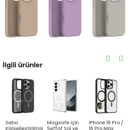
İlgili ürünler
Sebo
Magsafe için
iPhone 16 Pro /
Kişiselleştirilmiş
Şeffaf Sol ve
16 Pro Max