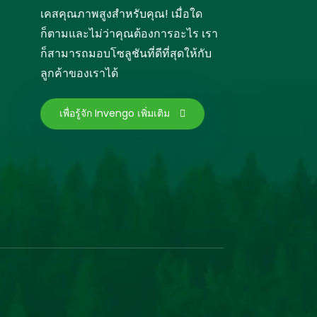
เคสคุณภาพสูงสำหรับคุณ! เมื่อใด
ก็ตามและไม่ว่าคุณต้องการอะไร เรา
ก็สามารถมอบโซลูชันที่ดีที่สุดให้กับ
ลูกค้าของเราได้
เพื่อรู้จัก Invengo เพิ่มเติม