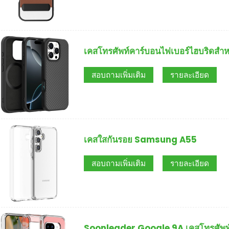
เคสโทรศัพท์คาร์บอนไฟเบอร์ไฮบริดสำห
สอบถามเพิ่มเติม
รายละเอียด
เคสใสกันรอย Samsung A55
สอบถามเพิ่มเติม
รายละเอียด
Soonleader Google 9A เคสโทรศัพท์แม