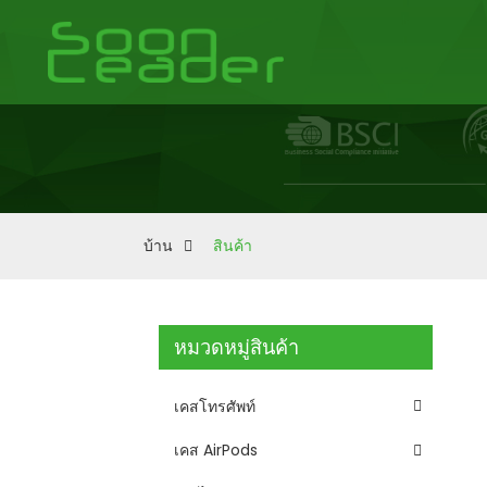
บ้าน
สินค้า
หมวดหมู่สินค้า
เคสโทรศัพท์
เคส AirPods