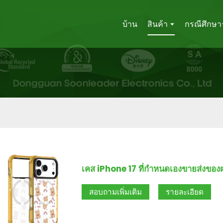
บ้าน
สินค้า
กรณีศึกษา
เคส iPhone 17 ที่กำหนดเองขายส่งขอ
สอบถามเพิ่มเติม
รายละเอียด