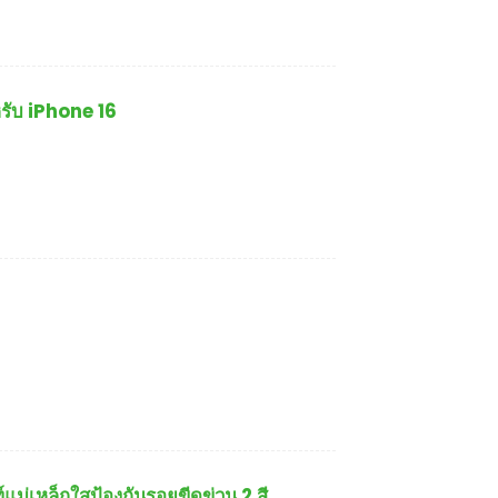
รับ iPhone 16
่เหล็กใสป้องกันรอยขีดข่วน 2 สี