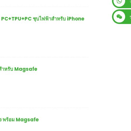
+86 13560759744
ท
ว
็ก PC+TPU+PC ชุบไฟฟ้าสำหรับ iPhone
สสำหรับ Magsafe
อง พร้อม Magsafe