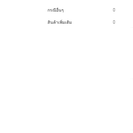
กรณีอื่นๆ
สินค้าเพิ่มเติม