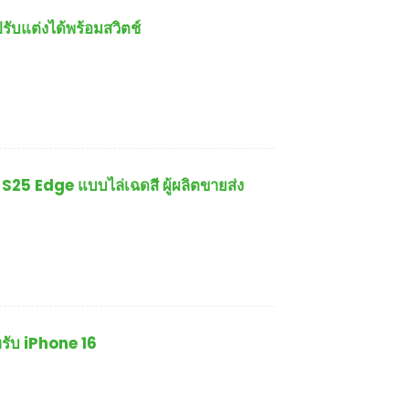
ับแต่งได้พร้อมสวิตช์
5 Edge แบบไล่เฉดสี ผู้ผลิตขายส่ง
หรับ iPhone 16