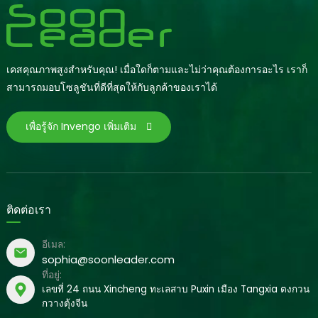
เคสคุณภาพสูงสำหรับคุณ! เมื่อใดก็ตามและไม่ว่าคุณต้องการอะไร เราก็
สามารถมอบโซลูชันที่ดีที่สุดให้กับลูกค้าของเราได้
เพื่อรู้จัก Invengo เพิ่มเติม
ติดต่อเรา
อีเมล:
sophia@soonleader.com
ที่อยู่:
เลขที่ 24 ถนน Xincheng ทะเลสาบ Puxin เมือง Tangxia ตงกวน
กวางตุ้งจีน