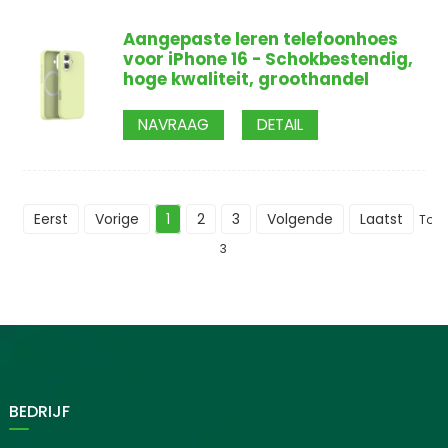
Aangepaste leren telefoonhoes
voor iPhone 16 - Schokbestendig,
hoge kwaliteit, groothandel
NAVRAAG
DETAIL
Eerst
Vorige
1
2
3
Volgende
Laatst
Tota
3
BEDRIJF