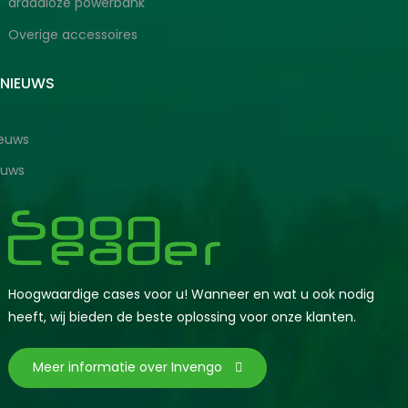
draadloze powerbank
Overige accessoires
SNIEUWS
ieuws
euws
Hoogwaardige cases voor u! Wanneer en wat u ook nodig
heeft, wij bieden de beste oplossing voor onze klanten.
Meer informatie over Invengo