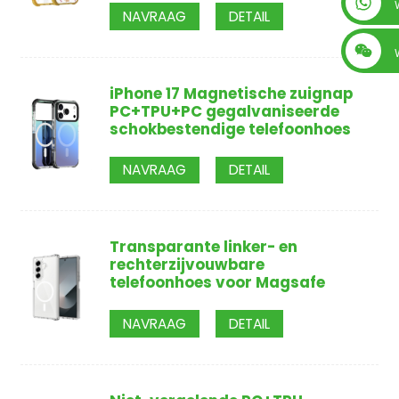
+86 13560759744
NAVRAAG
DETAIL
iPhone 17 Magnetische zuignap
PC+TPU+PC gegalvaniseerde
schokbestendige telefoonhoes
NAVRAAG
DETAIL
Transparante linker- en
rechterzijvouwbare
telefoonhoes voor Magsafe
NAVRAAG
DETAIL