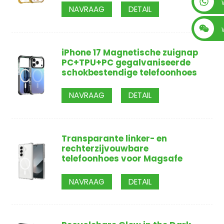
+86 13560759744
NAVRAAG
DETAIL
iPhone 17 Magnetische zuignap
PC+TPU+PC gegalvaniseerde
schokbestendige telefoonhoes
NAVRAAG
DETAIL
Transparante linker- en
rechterzijvouwbare
telefoonhoes voor Magsafe
NAVRAAG
DETAIL