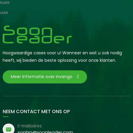
ieuws
euws
Hoogwaardige cases voor u! Wanneer en wat u ook nodig
heeft, wij bieden de beste oplossing voor onze klanten.
Meer informatie over Invengo
NEEM CONTACT MET ONS OP
E-mailadres:
sophia@soonleader.com