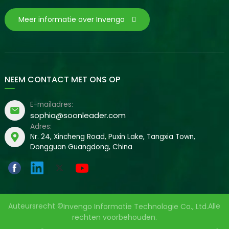
Meer informatie over Invengo
NEEM CONTACT MET ONS OP
E-mailadres:
sophia@soonleader.com
Adres:
Nr. 24, Xincheng Road, Puxin Lake, Tangxia Town,
Dongguan Guangdong, China
Auteursrecht ©
Alle
Invengo Informatie Technologie Co., Ltd.
rechten voorbehouden.