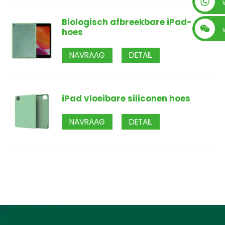
+86 13560759744
Biologisch afbreekbare iPad-
hoes
NAVRAAG
DETAIL
iPad vloeibare siliconen hoes
NAVRAAG
DETAIL