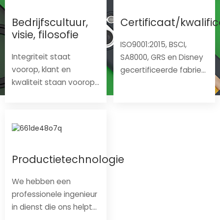
Bedrijfscultuur,
Certificaat/kwalific
visie, filosofie
ISO9001:2015, BSCI,
Integriteit staat
SA8000, GRS en Disney
voorop, klant en
gecertificeerde fabriek;
kwaliteit staan ​​voorop,
al onze producten zijn
milieubescherming
gecertificeerd inclusief
staat voorop. Wij
CE, REACH, ROHS en MIL-
bereiken het succes
STD-810H:2022
van de klant en creëren
een win-winsituatie.
Productietechnologie
We hebben een
professionele ingenieur
in dienst die ons helpt
bij het onderzoeken en