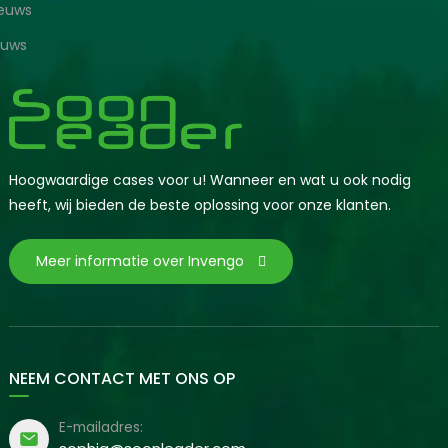
ieuws
euws
Hoogwaardige cases voor u! Wanneer en wat u ook nodig
heeft, wij bieden de beste oplossing voor onze klanten.
Meer informatie over Invengo
NEEM CONTACT MET ONS OP
E-mailadres: