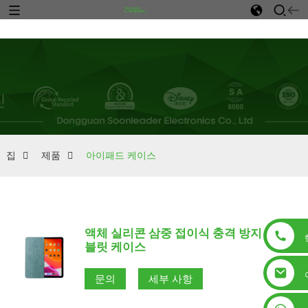
n
집
제품
아이패드 케이스
액체 실리콘 삼중 접이식 충격 방지 태
블릿 케이스
문의
세부 사항