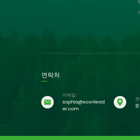
연락처
이메일:
주
sophia@soonlead
중
er.com