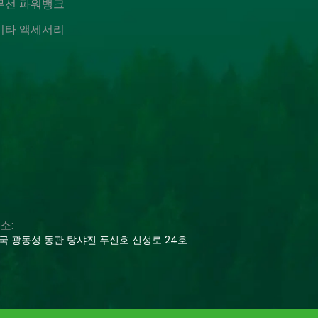
무선 파워뱅크
기타 액세서리
소:
국 광동성 동관 탕샤진 푸신호 신성로 24호