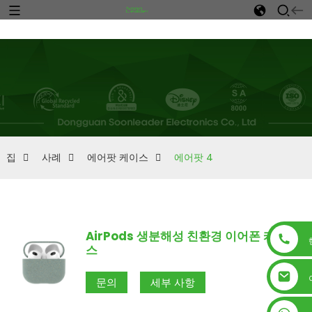
n
집
사례
에어팟 케이스
에어팟 4
AirPods 생분해성 친환경 이어폰 케이
스
문의
세부 사항