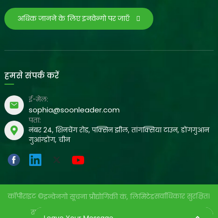
अधिक जानने के लिए इनवेन्गो पर जाएँ
हमसे संपर्क करें
ई-मेल:
sophia@soonleader.com
पता:
नंबर 24, शिनचेंग रोड, पक्सिन झील, तांगक्सिया टाउन, डोंगगुआन
गुआंग्डोंग, चीन
कॉपीराइट ©
सर्वाधिकार सुरक्षित।
इन्वेनगो सूचना प्रौद्योगिकी कं, लिमिटेड
साइट मैप
गोपनीयता नीति
संचालित: yinqingli.com
Leave Your Message