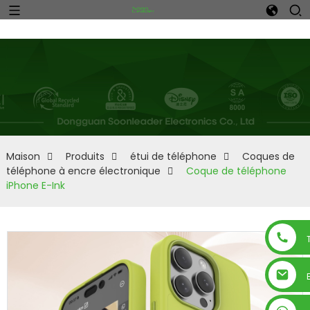
n
Maison
Produits
étui de téléphone
Coques de
téléphone à encre électronique
Coque de téléphone
iPhone E-Ink