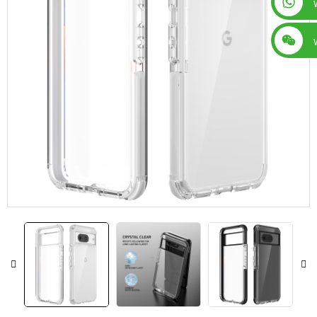
+86 13560759744