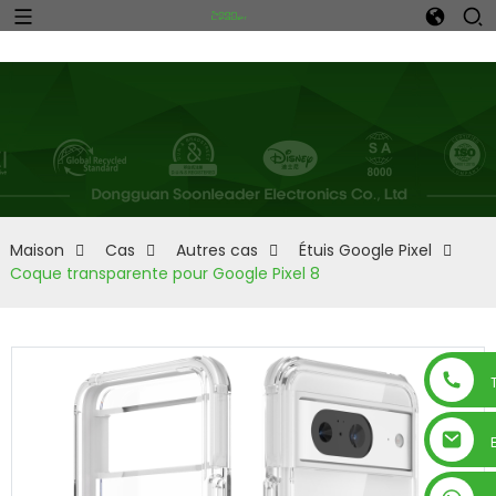
n
Maison
Cas
Autres cas
Étuis Google Pixel
Coque transparente pour Google Pixel 8